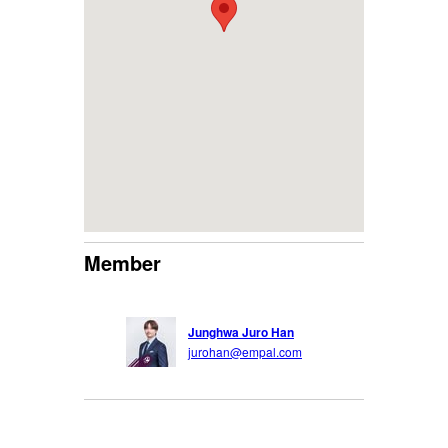
Member
Junghwa Juro Han
jurohan@empal.com