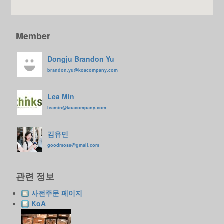
Member
Dongju Brandon Yu
brandon.yu@koacompany.com
Lea Min
leamin@koacompany.com
김유민
goodmoss@gmail.com
관련 정보
사전주문 페이지
KoA