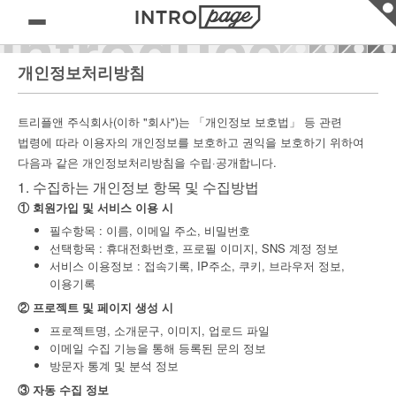
introduce
개인정보처리방침
종이는 세상의 많은 이야기를 담아왔습니다.
트리플앤 주식회사(이하 "회사")는 「개인정보 보호법」 등 관련
종이 위에서 세상의 많은 이야기는 그려졌고, 시작되었습니다.
법령에 따라 이용자의 개인정보를 보호하고 권익을 보호하기 위하여
사람들은 이러한 기록을 통해 조금 더 좋은 세상을 만들어왔습니다.
다음과 같은 개인정보처리방침을 수립·공개합니다.
오늘날의 발전된 온라인 환경은 이러한 우리의 이야기가
1. 수집하는 개인정보 항목 및 수집방법
더욱 멀리 공유되고, 생각을 더하기 좋은 환경을 제공하고 있습니다.
① 회원가입 및 서비스 이용 시
이를 통해 참 다양한 Micro project 가 등장하고 있지만,
필수항목 : 이름, 이메일 주소, 비밀번호
아직은 그 활용이 일부의 전유물로만 남아있습니다.
선택항목 : 휴대전화번호, 프로필 이미지, SNS 계정 정보
서비스 이용정보 : 접속기록, IP주소, 쿠키, 브라우저 정보,
이용기록
intropage는 싱글페이지 기반 홈페이지를 제공합니다.
프로젝트에 대한 간단한 정보만 입력하셔도,
② 프로젝트 및 페이지 생성 시
멋진 프로젝트 사이트를 무료로 빠르게 만들 수 있습니다.
프로젝트명, 소개문구, 이미지, 업로드 파일
이메일 수집 기능을 통해 등록된 문의 정보
방문자 통계 및 분석 정보
우리의 서비스는 여러분의 가치 있는 이야기를 효과적으로
전달해주며,
③ 자동 수집 정보